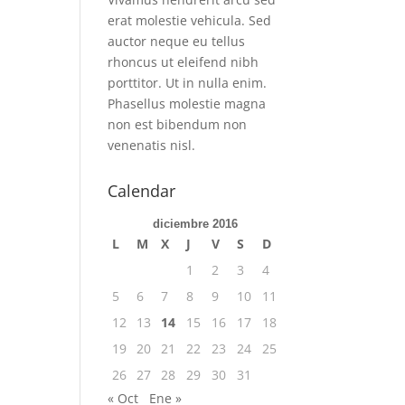
erat molestie vehicula. Sed
auctor neque eu tellus
rhoncus ut eleifend nibh
porttitor. Ut in nulla enim.
Phasellus molestie magna
non est bibendum non
venenatis nisl.
Calendar
diciembre 2016
L
M
X
J
V
S
D
1
2
3
4
5
6
7
8
9
10
11
12
13
14
15
16
17
18
19
20
21
22
23
24
25
26
27
28
29
30
31
« Oct
Ene »